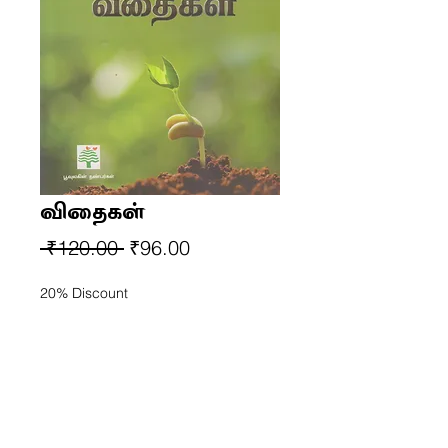
விதைகள்
Regular
Sale
 ₹120.00 
₹96.00
Price
Price
20% Discount
Out of Stock